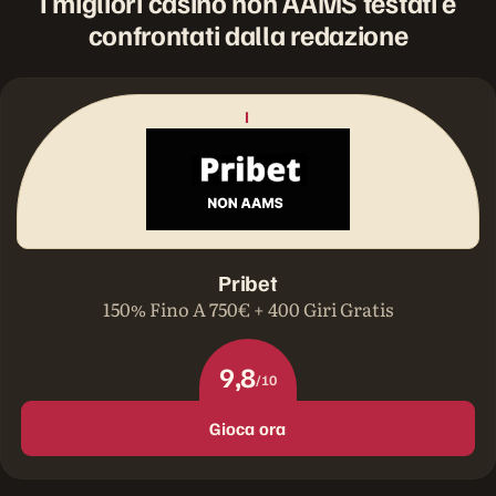
I migliori casino non AAMS testati e
esattamente per questo che attirano chi vuole
confrontati dalla redazione
qualcosa di diverso. Trovi qui operatori con
prelievo immediato, bonus senza i limiti
settimanali italiani e cataloghi di giochi più ampi.
I
Più avanti trovi la classifica, i criteri usati e le
domande pratiche su pagamenti e sicurezza.
Pribet
150% Fino A 750€ + 400 Giri Gratis
9,8
/10
Gioca ora