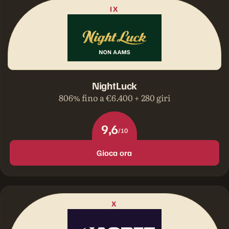
IX
NightLuck
806% fino a €6.400 + 280 giri
9,6
/10
Gioca ora
X