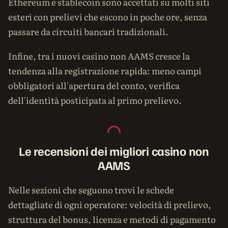
Ethereum e stablecoin sono accettati su molti siti
esteri con prelievi che escono in poche ore, senza
passare da circuiti bancari tradizionali.
Infine, tra i nuovi casino non AAMS cresce la
tendenza alla registrazione rapida: meno campi
obbligatori all'apertura del conto, verifica
dell'identità posticipata al primo prelievo.
Le recensioni dei migliori casino non
AAMS
Nelle sezioni che seguono trovi le schede
dettagliate di ogni operatore: velocità di prelievo,
struttura del bonus, licenza e metodi di pagamento