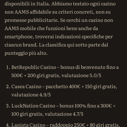
disponibili in Italia. Abbiamo testato ogni casino
non AAMS affidabile su criteri concreti, non su
promesse pubblicitarie. Se cerchi un casino non
AAMS mobile che funzioni bene anche da
smartphone, troverai indicazioni specifiche per
ciascun brand. La classifica qui sotto parte dal
punteggio più alto.
BetRepublic Casino – bonus di benvenuto fino a
500€ + 200 giri gratis, valutazione 5.0/5
Casea Casino – pacchetto 400€ + 150 giri gratis,
valutazione 4.9/5
LuckNation Casino – bonus 100% fino a 300€ +
100 giri gratis, valutazione 4.7/5
Lanista Casino – raddoppio 250€ + 80 giri gratis,