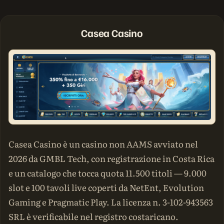
Casea Casino
Casea Casino è un casino non AAMS avviato nel
2026 da GMBL Tech, con registrazione in Costa Rica
e un catalogo che tocca quota 11.500 titoli — 9.000
slot e 100 tavoli live coperti da NetEnt, Evolution
Gaming e Pragmatic Play. La licenza n. 3-102-943563
SRL è verificabile nel registro costaricano.