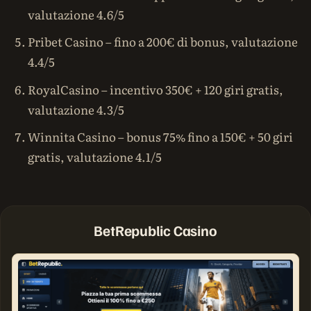
valutazione 4.6/5
Pribet Casino – fino a 200€ di bonus, valutazione
4.4/5
RoyalCasino – incentivo 350€ + 120 giri gratis,
valutazione 4.3/5
Winnita Casino – bonus 75% fino a 150€ + 50 giri
gratis, valutazione 4.1/5
BetRepublic Casino