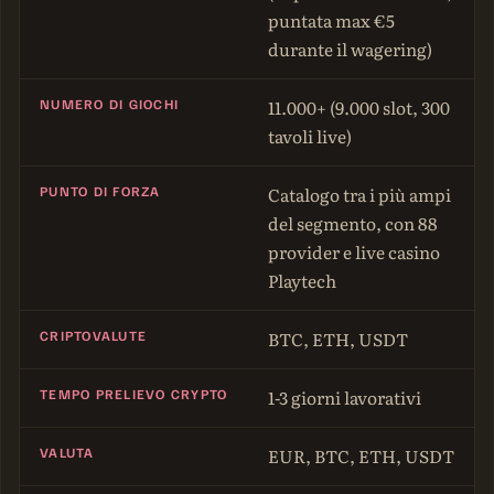
puntata max €5
durante il wagering)
NUMERO DI GIOCHI
11.000+ (9.000 slot, 300
tavoli live)
PUNTO DI FORZA
Catalogo tra i più ampi
del segmento, con 88
provider e live casino
Playtech
CRIPTOVALUTE
BTC, ETH, USDT
TEMPO PRELIEVO CRYPTO
1-3 giorni lavorativi
VALUTA
EUR, BTC, ETH, USDT