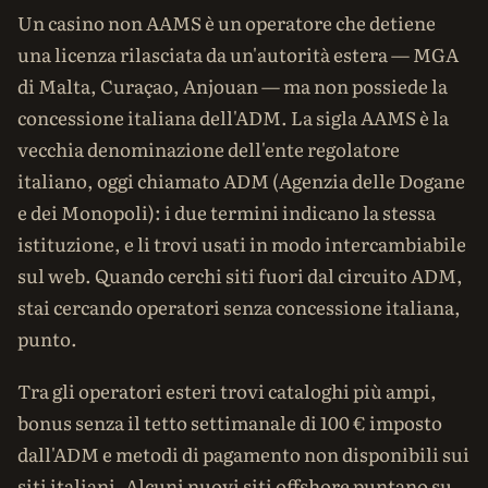
Un casino non AAMS è un operatore che detiene
una licenza rilasciata da un'autorità estera — MGA
di Malta, Curaçao, Anjouan — ma non possiede la
concessione italiana dell'ADM. La sigla AAMS è la
vecchia denominazione dell'ente regolatore
italiano, oggi chiamato ADM (Agenzia delle Dogane
e dei Monopoli): i due termini indicano la stessa
istituzione, e li trovi usati in modo intercambiabile
sul web. Quando cerchi siti fuori dal circuito ADM,
stai cercando operatori senza concessione italiana,
punto.
Tra gli operatori esteri trovi cataloghi più ampi,
bonus senza il tetto settimanale di 100 € imposto
dall'ADM e metodi di pagamento non disponibili sui
siti italiani. Alcuni nuovi siti offshore puntano su