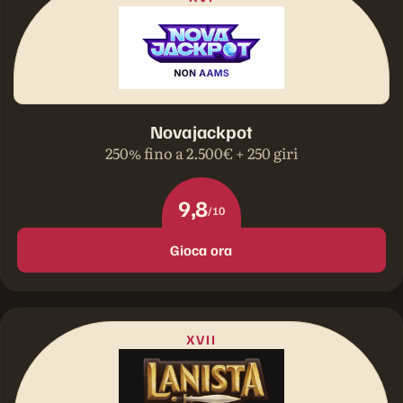
Novajackpot
250% fino a 2.500€ + 250 giri
9,8
/10
Gioca ora
XVII