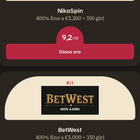
NikaSpin
400% fino a €2.200 + 350 giri
9,2
/10
Gioca ora
XII
BetWest
400% fino a €5.000 + 350 giri