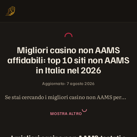
Migliori casino non AAMS
affidabili: top 10 siti non AAMS
in Italia nel 2026
Aggiornato:
7 agosto 2026
Se stai cercando i migliori casino non AAMS per
giocare online nel 2026, questa guida ti dà quello
che ti serve: operatori verificati, criteri di scelta
MOSTRA ALTRO
chiari e confronti onesti. Questi siti operano con
licenze internazionali, fuori dal circuito ADM, ed è