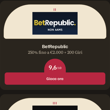
II
BetRepublic
250% fino a €2.000 + 200 Giri
9,6
/10
Gioca ora
III